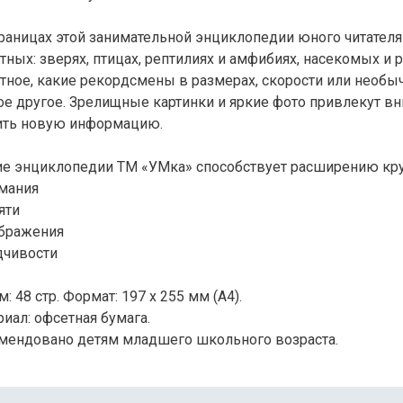
траницах этой занимательной энциклопедии юного читател
ных: зверях, птицах, рептилиях и амфибиях, насекомых и ры
тное, какие рекордсмены в размерах, скорости или необыч
ое другое. Зрелищные картинки и яркие фото привлекут вн
ить новую информацию.
ие энциклопедии ТМ «УМка» способствует расширению кру
имания
яти
ображения
дчивости
: 48 стр. Формат: 197 х 255 мм (А4).
иал: офсетная бумага.
мендовано детям младшего школьного возраста.