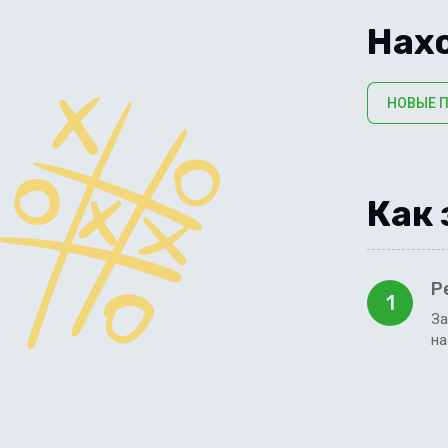
Нахо
НОВЫЕ 
Как 
Р
1
За
на