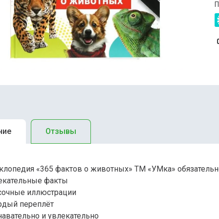
П
ние
Отзывы
клопедия «365 фактов о животных» ТМ «УМка» обязательн
лекательные факты
асочные иллюстрации
ёрдый переплёт
навательно и увлекательно