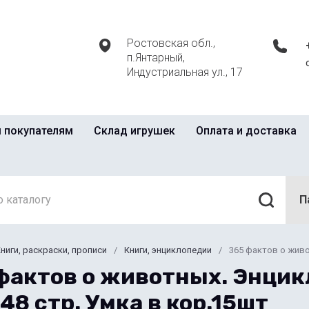
Ростовская обл.,
п.Янтарный,
Индустриальная ул., 17
 покупателям
Склад игрушек
Оплата и доставка
П
ниги, раскраски, прописи
/
Книги, энциклопедии
/
365 фактов о живо
фактов о животных. Энцик
 48 стр. Умка в кор.15шт