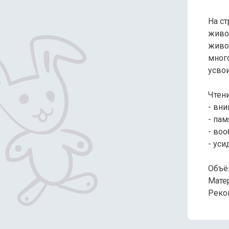
На с
живот
живо
мног
усво
Чтен
- вн
- пам
- во
- уси
Объём
Матер
Реко