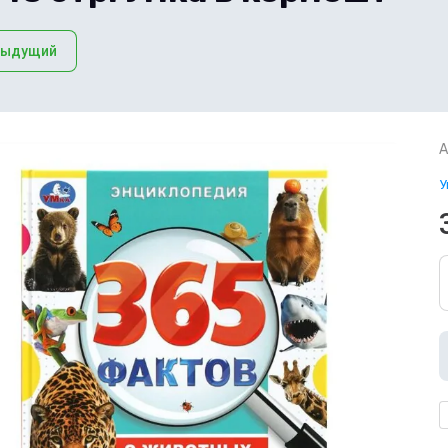
дыдущий
А
У