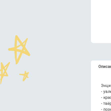
Описа
Энци
- ув
- кр
- тв
- поз