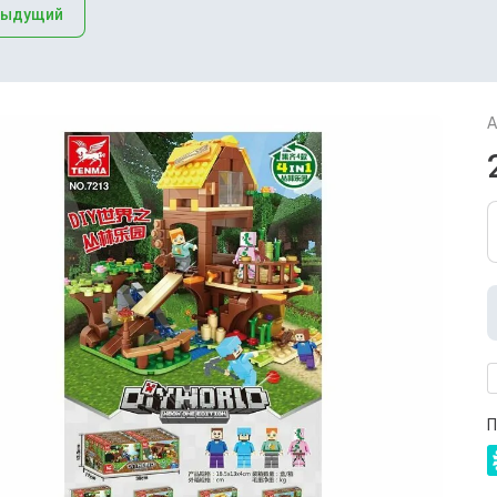
дыдущий
А
П