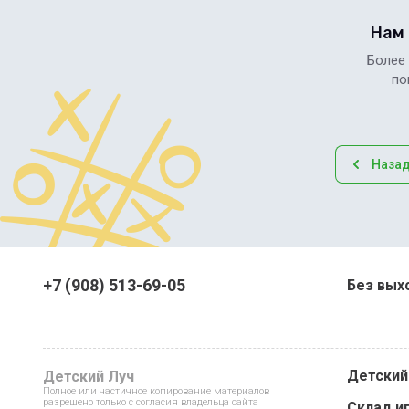
Нам
Более
по
Наза
+7 (908) 513-69-05
Без выхо
Детский
Детский Луч
Полное или частичное копирование материалов
разрешено только с согласия владельца сайта
Склад и