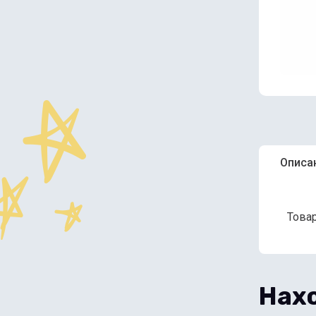
Описа
Товар
Нахо