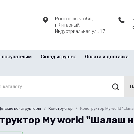
Ростовская обл.,
п.Янтарный,
Индустриальная ул., 17
 покупателям
Склад игрушек
Оплата и доставка
П
Детские конструкторы
/
Конструктор
/
Конструктор My world "Шалаш
труктор My world "Шалаш на