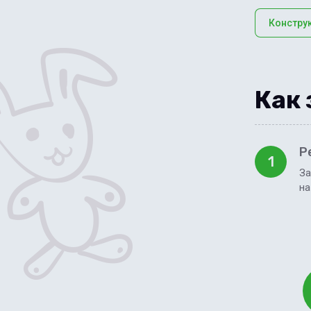
Констру
Как 
Р
1
За
на