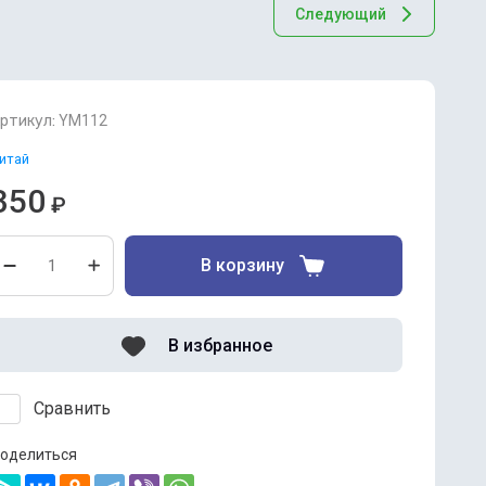
Следующий
ртикул:
YM112
итай
350
₽
В корзину
В избранное
Сравнить
оделиться