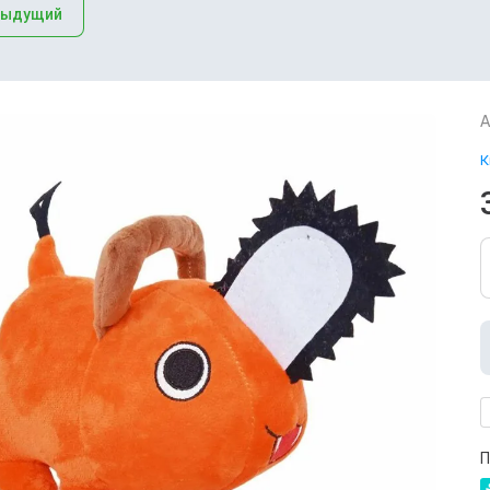
дыдущий
А
К
П