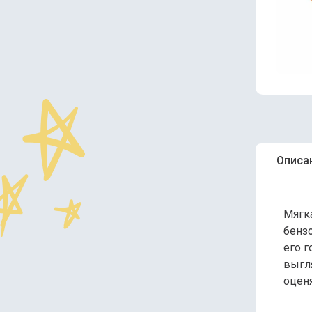
Описа
Мягк
бенз
его г
выгля
оценя