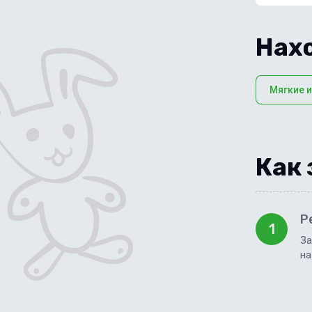
Нахо
Мягкие 
Как 
Р
1
За
на