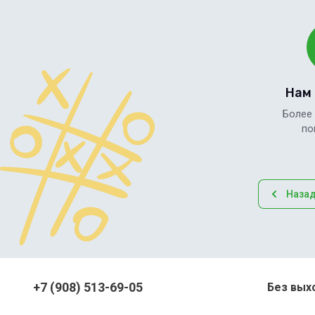
Нам
Более
по
Наза
+7 (908) 513-69-05
Без выхо